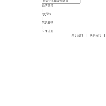
微信登录
|
QQ登录
|
忘记密码
|
立即注册
关于我们
|
联系我们
|