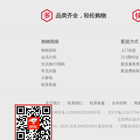
品类齐全，轻松购物
购物指南
配送方式
购物流程
上门自提
会员介绍
211限时达
生活旅行/团购
配送服务查
常见问题
配送费收取
大家电
联系客服
关于我们
|
联系我们
|
联系客服
|
合作招商
|
商
京公网安备 11000002000088号
|
京ICP备1104170
互联网出版许
Copyright © 2004 -
2026
京东JINGDONG 版权所有
|
消费者维权热
手机扫一扫，劲爆优