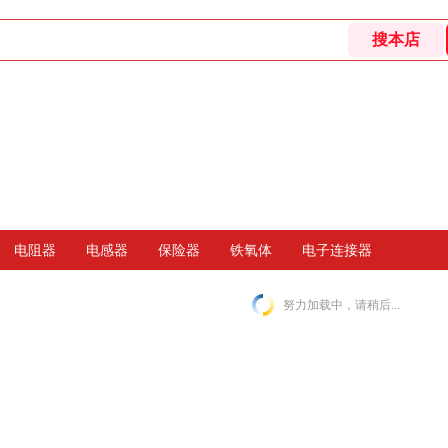
电阻器
电感器
保险器
铁氧体
电子连接器
努力加载中，请稍后...