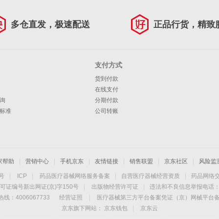
多仓直发，极速配送
正品行货，精致
支付方式
货到付款
在线支付
询
分期付款
标准
公司转账
家帮助
|
营销中心
|
手机京东
|
友情链接
|
销售联盟
|
京东社区
|
风险监
4号
|
ICP
|
药品医疗器械网络服务备案
|
自营医疗器械经营资质
|
药品网络
可证编号新出网证(京)字150号
|
出版物经营许可证
|
违法和不良信息举报电话：40
线：4006067733
经营证照
|
医疗器械第三方平台备案凭证（京）网械平台备字（
京东旗下网站：
京东钱包
|
京东云