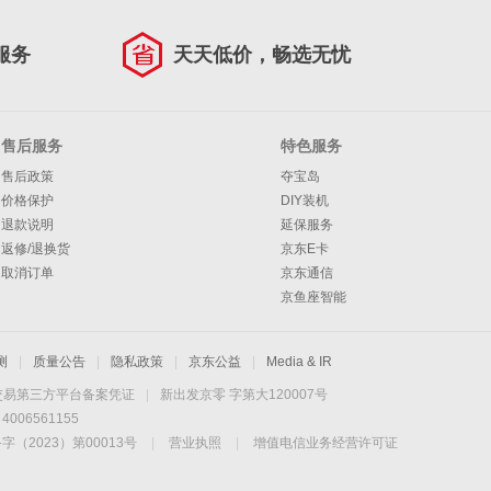
服务
天天低价，畅选无忧
售后服务
特色服务
售后政策
夺宝岛
价格保护
DIY装机
退款说明
延保服务
返修/退换货
京东E卡
取消订单
京东通信
京鱼座智能
测
|
质量公告
|
隐私政策
|
京东公益
|
Media & IR
交易第三方平台备案凭证
|
新出发京零 字第大120007号
06561155
2023）第00013号
|
营业执照
|
增值电信业务经营许可证